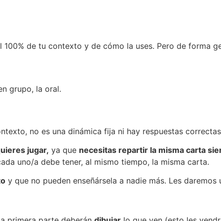
 100% de tu contexto y de cómo la uses. Pero de forma gen
n grupo, la oral.
ntexto, no es una dinámica fija ni hay respuestas correctas
uieres jugar,
ya que
necesitas repartir la misma carta si
cada uno/a debe tener, al mismo tiempo, la misma carta.
to
y que no pueden enseñársela a nadie más. Les daremos u
n la primera parte deberán
dibujar
lo que ven (esto les vend