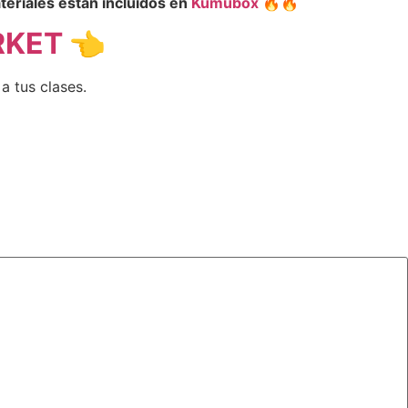
teriales están incluidos en
Kumubox
🔥
🔥
RKET 👈
a tus clases.