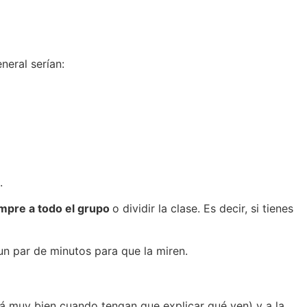
eral serían:
.
empre a todo el grupo
o dividir la clase. Es decir, si tienes
n par de minutos para que la miren.
rá muy bien cuando tengan que explicar qué ven) y a la