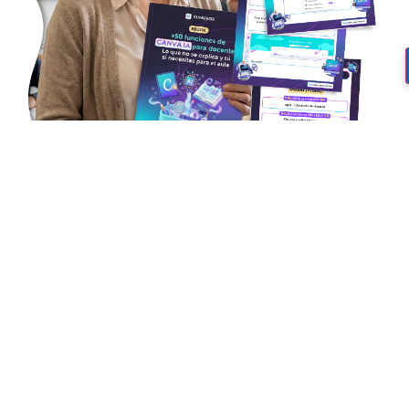
¿Quieres aprender a usar la
IA de Canva y llevarte un
ebook con +50 usos
prácticos
?
¡Accede apuntándote a este
taller gratuito!