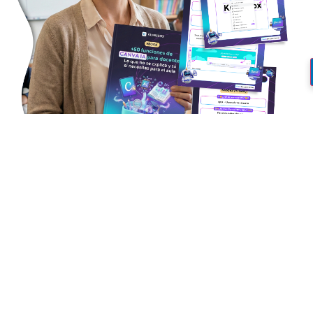
¿Quieres aprender a usar la
IA de Canva y llevarte un
ebook con +50 usos
prácticos
?