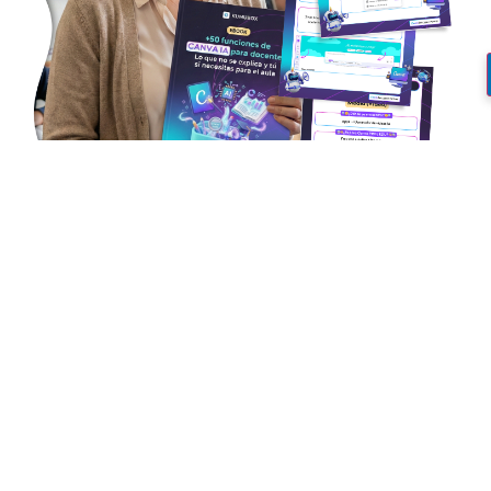
¿Quieres aprender a usar la
IA de Canva y llevarte un
ebook con +50 usos
prácticos
?
¡Accede apuntándote a este
taller gratuito!