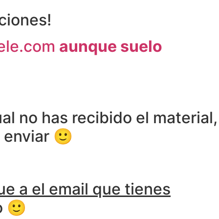
ciones!
eele.com
aunque suelo
al no has recibido el material,
a enviar 🙂
ue a el email que tienes
o 🙂