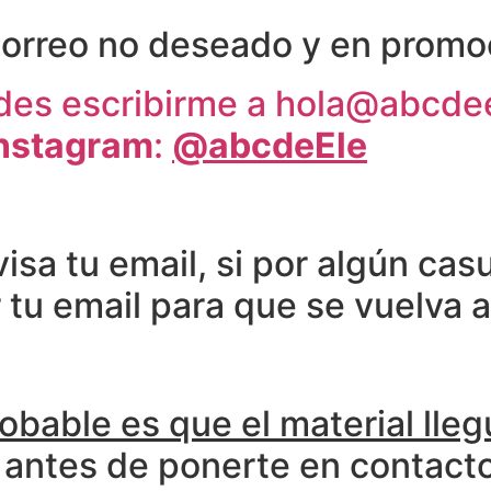
correo no deseado y en promo
edes escribirme a hola@abcd
Instagram
:
@abcdeEle
isa tu email, si por algún casu
r tu email para que se vuelva 
obable es que el material lleg
 antes de ponerte en contact