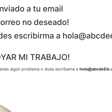
nviado a tu email
correo no deseado!
edes escribirma a hola@abcde
YAR MI TRABAJO!
tienes algún problema o duda escríbeme a
hola@abcdeEle