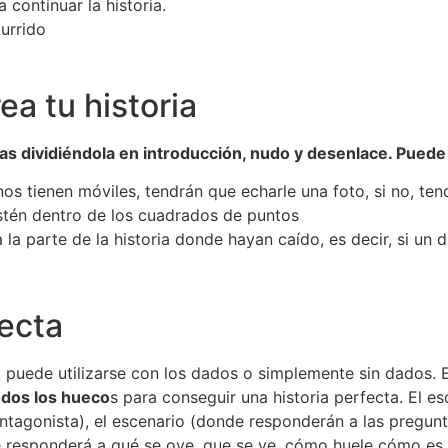
continuar la historia.
urrido
ea tu historia
ias dividiéndola en introducción, nudo y desenlace. Puede
os tienen móviles, tendrán que echarle una foto, si no, te
estén dentro de los cuadrados de puntos
 la parte de la historia donde hayan caído, es decir, si un
fecta
or, puede utilizarse con los dados o simplemente sin dados
odos los hueco
s para conseguir una historia perfecta. El 
antagonista), el escenario (donde responderán a las pregunt
e responderá a qué se oye, que se ve, cómo huele cómo es 